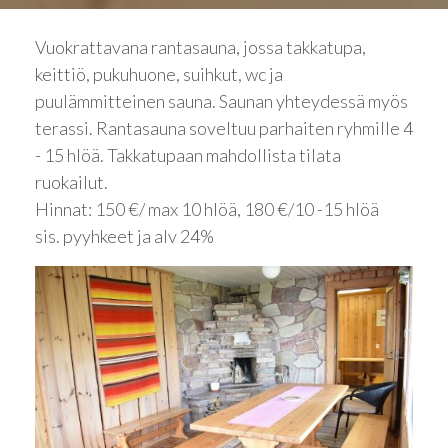
Vuokrattavana rantasauna, jossa takkatupa,
keittiö, pukuhuone, suihkut, wc ja
puulämmitteinen sauna. Saunan yhteydessä myös
terassi. Rantasauna soveltuu parhaiten ryhmille 4
- 15 hlöä. Takkatupaan mahdollista tilata
ruokailut.
Hinnat: 150 €/ max 10 hlöä, 180 €/10 -15 hlöä
sis. pyyhkeet ja alv 24%