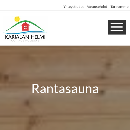
Yhteystiedot
Varausehdot
Tarinamme
Rantasauna