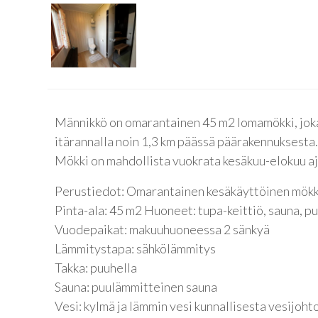
Männikkö on omarantainen 45 m2 lomamökki, joka 
itärannalla noin 1,3 km päässä päärakennuksesta.
Mökki on mahdollista vuokrata kesäkuu-elokuu aj
Perustiedot: Omarantainen kesäkäyttöinen mökki
Pinta-ala: 45 m2 Huoneet: tupa-keittiö, sauna, p
Vuodepaikat: makuuhuoneessa 2 sänkyä
Lämmitystapa: sähkölämmitys
Takka: puuhella
Sauna: puulämmitteinen sauna
Vesi: kylmä ja lämmin vesi kunnallisesta vesijoh