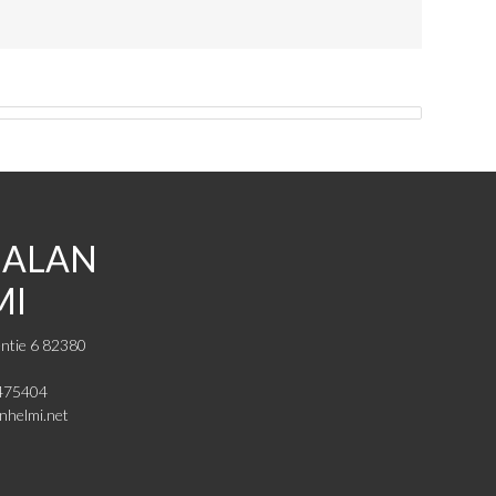
JALAN
MI
ntie 6 82380
0475404
nhelmi.net