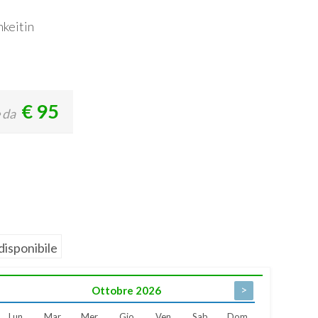
nkeitin
€
95
 da
disponibile
>
Ottobre
2026
Lun
Mar
Mer
Gio
Ven
Sab
Dom