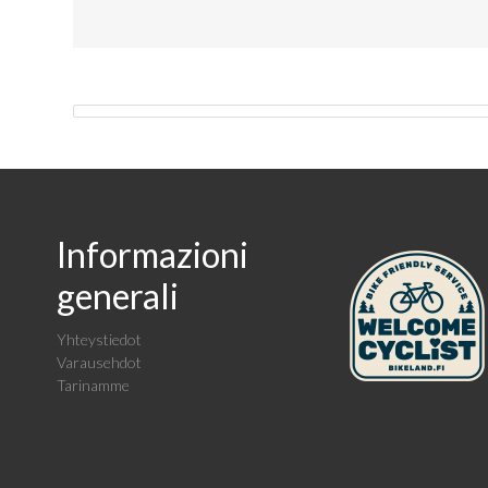
Informazioni
generali
Yhteystiedot
Varausehdot
Tarinamme