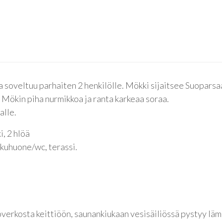
soveltuu parhaiten 2 henkilölle. Mökki sijaitsee Suopars
 Mökin piha nurmikkoa ja ranta karkeaa soraa.
alle.
, 2 hlöä
ukuhuone/wc, terassi.
toverkosta keittiöön, saunankiukaan vesisäiliössä pystyy l