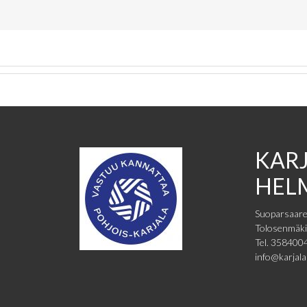
KAR
HEL
Suoparsaare
Tolosenmäki
Tel. 35840
info@karjala