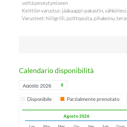
vettä peseytymiseen
Keittiön varustus: jääkaappi-pakastin, sähköliesi,
Varusteet: hiiligrilli, polttopuita, pihakeinu, te
Calendario disponibilità
Disponibile
Parzialmente prenotato
Agosto
2026
Lun
Mar
Mer
Gio
Ven
Sab
Dom