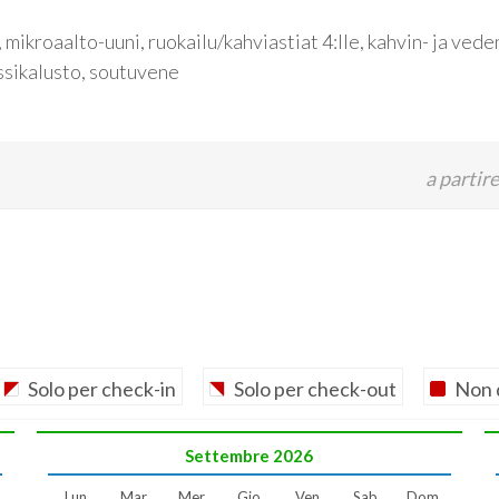
 mikroaalto-uuni, ruokailu/kahviastiat 4:lle, kahvin- ja vede
rassikalusto, soutuvene
a partire
Solo per check-in
Solo per check-out
Non 
Settembre
2026
Lun
Mar
Mer
Gio
Ven
Sab
Dom